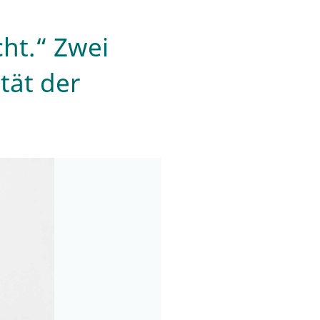
cht.“ Zwei
tät der